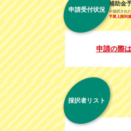
補助金
申請
受付状況
※採択され
予算上限到
申請の際
採択者リスト