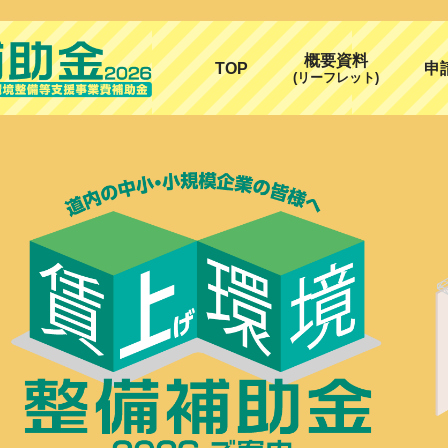
概要資料
TOP
申
(リーフレット)