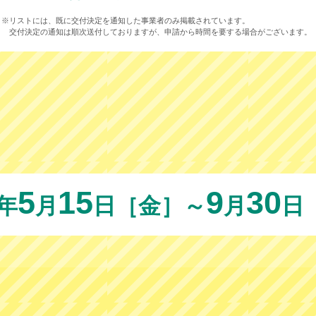
※リストには、既に交付決定を通知した事業者のみ掲載されています。
交付決定の通知は順次送付しておりますが、申請から時間を要する場合がございます。
5
15
9
30
6年
月
日［金］
～
月
日